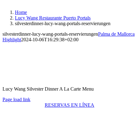
Instagram
Facebook
Home
Lucy Wang Restaurante Puerto Portals
silvesterdinner-lucy-wang-portals-reservierungen
silvesterdinner-lucy-wang-portals-reservierungen
Palma de Mallorca
Highlight
2024-10-06T16:29:38+02:00
Lucy Wang Silvester Dinner A La Carte Menu
Page load link
RESERVAS EN LÍNEA
Go
to
Top