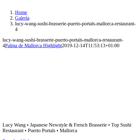
Instagram
Facebook
Home
Galería
lucy-wang-sushi-brasserie-puerto-portals-mallorca-restaurant-
4
lucy-wang-sushi-brasserie-puerto-portals-mallorca-restaurant-
4
Palma de Mallorca Highlight
2019-12-14T11:53:13+01:00
Lucy Wang • Japanese Newstyle & French Brasserie • Top Sushi
Restaurant • Puerto Portals • Mallorca